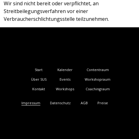
Wir sind nicht bereit oder verpflichtet, an
Streitbeilegungsverfahren vor einer
Verbraucherschlichtungsstelle teilzunehmen.
Kalender
Contentraum
Start
Events
Workshopraum
Über SUS
Workshops
Coachingraum
Kontakt
Impressum
Datenschutz
AGB
Preise
AGB
Datenschutz. I
Impressum
© 2026 Start-up School GmbH
Mit Liebe gestaltet von