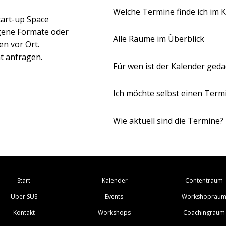
Welche Termine finde ich im 
tart-up Space
igene Formate oder
Alle Räume im Überblick
en vor Ort.
t anfragen.
Für wen ist der Kalender geda
Ich möchte selbst einen Termi
Wie aktuell sind die Termine?
Kalender
Contentraum
Start
Events
Workshoprau
Über SUS
Workshops
Coachingraum
Kontakt