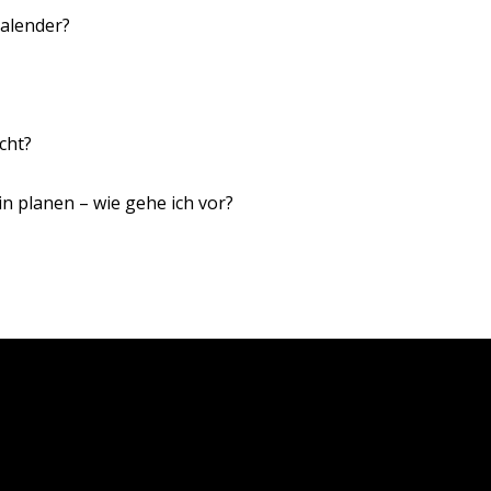
Kalender?
cht?
n planen – wie gehe ich vor?
m