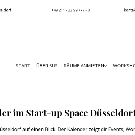
konta
seldorf
+49 211 - 23 99 777 - 0
START
ÜBER SUS
RÄUME ANMIETEN
WORKSHO
er im Start-up Space Düsseldor
Düsseldorf auf einen Blick. Der Kalender zeigt dir Events,