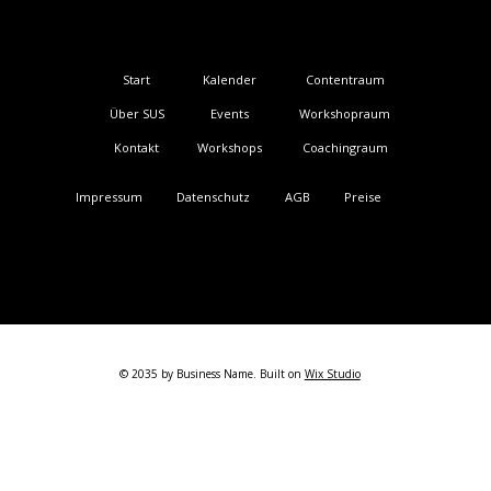
Kalender
Contentraum
Start
Events
Workshopraum
Über SUS
Workshops
Coachingraum
Kontakt
Impressum
Datenschutz
AGB
Preise
AGB
Datenschutz. I
Impressum
© 2026 Start-up School GmbH
Mit Liebe gestaltet von
© 2035 by Business Name. Built on
Wix Studio